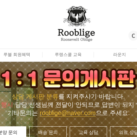
루블 회원혜택
루랭스쿨 교육
라운지
상담 게시판 분류
를 지켜주시기 바랍니다.
이행시
담당 선생님께 전달이 안되므로 답변이 되지 
기타문의는
rooblige@naver.com
으로 주세요.
분양 문의
배송 문의
교육 상담
의료 상